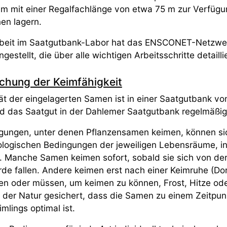
um mit einer Regalfachlänge von etwa 75 m zur Verfügu
nen lagern.
Arbeit im Saatgutbank-Labor hat das ENSCONET-Netzw
estellt, die über alle wichtigen Arbeitsschritte detaill
chung der Keimfähigkeit
ität der eingelagerten Samen ist in einer Saatgutbank v
d das Saatgut in der Dahlemer Saatgutbank regelmäßig 
gungen, unter denen Pflanzensamen keimen, können sic
ologischen Bedingungen der jeweiligen Lebensräume, i
. Manche Samen keimen sofort, sobald sie sich von der
rde fallen. Andere keimen erst nach einer Keimruhe (
en oder müssen, um keimen zu können, Frost, Hitze ode
n der Natur gesichert, dass die Samen zu einem Zeitpu
mlings optimal ist.