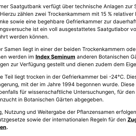
mer Saatgutbank verfügt über technische Anlagen zur S
 Hierzu zählen zwei Trockenkammern mit 15 % relativer
nke sowie eine begehbare Gefrierkammer zur dauerhaft
ngsversuche ist ein voll ausgestattetes Saatgutlabor vo
ührt werden können.
der Samen liegt in einer der beiden Trockenkammern od
nen werden im
Index Seminum
anderen Botanischen Gä
ngen zur Verfügung gestellt und dienen zudem dem Eig
e Teil liegt trocken in der Gefrierkammer bei -24°C. D
agerung, mit der im Jahre 1994 begonnen wurde. Diese
enfalls für wissenschaftliche Untersuchungen, für den 
nzucht in Botanischen Gärten abgegeben.
 Nutzung und Weitergabe der Pflanzensamen erfolgen u
tzgesetze sowie der internationalen Regeln für den
Zug
cen
.