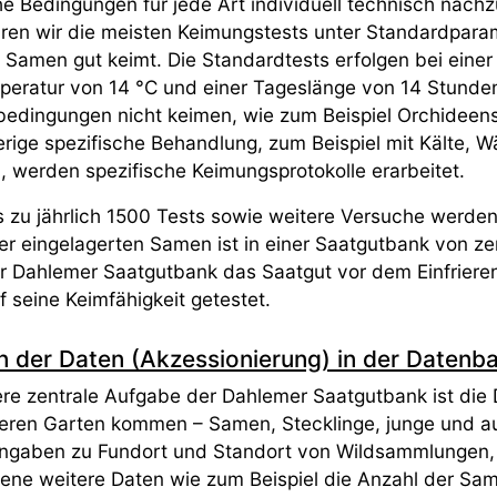
he Bedingungen für jede Art individuell technisch nach
ren wir die meisten Keimungstests unter Standardpara
 Samen gut keimt. Die Standardtests erfolgen bei einer
eratur von 14 °C und einer Tageslänge von 14 Stunden
edingungen nicht keimen, wie zum Beispiel Orchideen
erige spezifische Behandlung, zum Beispiel mit Kälte,
, werden spezifische Keimungsprotokolle erarbeitet.
is zu jährlich 1500 Tests sowie weitere Versuche werde
 der eingelagerten Samen ist in einer Saatgutbank von 
er Dahlemer Saatgutbank das Saatgut vor dem Einfriere
f seine Keimfähigkeit getestet.
n der Daten (Akzessionierung) in der Datenb
ere zentrale Aufgabe der Dahlemer Saatgutbank ist die 
seren Garten kommen – Samen, Stecklinge, junge und au
ngaben zu Fundort und Standort von Wildsammlungen
ene weitere Daten wie zum Beispiel die Anzahl der Sam