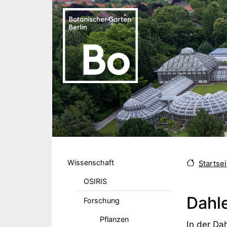
Direkt zum Inhalt
Hauptmenu DE
Wissenschaft
Startsei
OSIRIS
Dahl
Forschung
Pflanzen
Body
In der Da