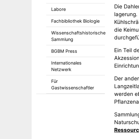
Die Dahle
Labore
lagerung.
Fachbibliothek Biologie
Kühlschrä
die Keimu
Wissenschaftshistorische
durchgef
Sammlung
Ein Teil 
BGBM Press
Akzessio
Internationales
Einrichtu
Netzwerk
Der ander
Für
Langzeitl
Gastwissenschaftler
werden eb
Pflanzena
Sammlung,
Naturschu
Ressour