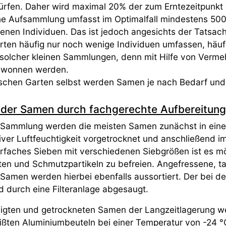
ürfen. Daher wird maximal 20% der zum Erntezeitpun
he Aufsammlung umfasst im Optimalfall mindestens 50
enen Individuen. Das ist jedoch angesichts der Tatsache
rten häufig nur noch wenige Individuen umfassen, häufi
solcher kleinen Sammlungen, denn mit Hilfe von Verme
ewonnen werden.
schen Garten selbst werden Samen je nach Bedarf und
 der Samen durch fachgerechte Aufbereitung
Sammlung werden die meisten Samen zunächst in eine
tiver Luftfeuchtigkeit vorgetrocknet und anschließend 
faches Sieben mit verschiedenen Siebgrößen ist es m
ten und Schmutzpartikeln zu befreien. Angefressene, t
 Samen werden hierbei ebenfalls aussortiert. Der bei 
d durch eine Filteranlage abgesaugt.
nigten und getrockneten Samen der Langzeitlagerung w
ßten Aluminiumbeuteln bei einer Temperatur von -24 °C