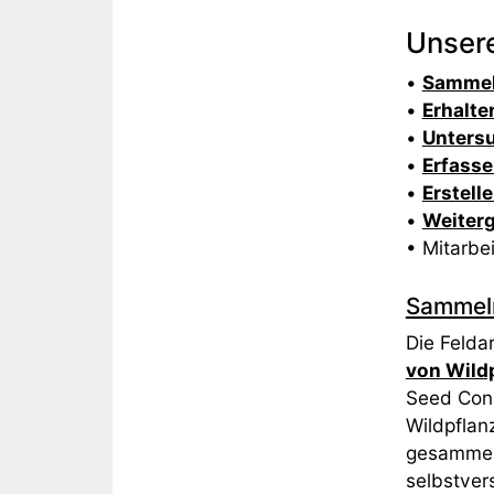
Unser
•
Samme
•
Erhalte
•
Unters
•
Erfass
•
Erstell
•
Weiter
• Mitarbe
Sammeln
Die Felda
von Wild
Seed Cons
Wildpflan
gesammelt
selbstver