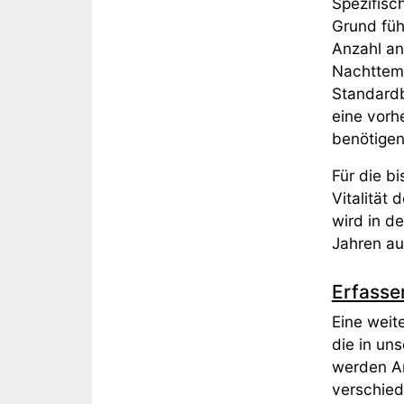
Spezifisc
Grund füh
Anzahl an
Nachttemp
Standardb
eine vorh
benötigen
Für die b
Vitalität
wird in d
Jahren au
Erfasse
Eine weit
die in un
werden A
verschied