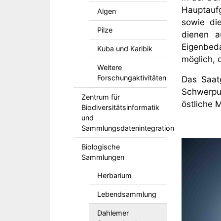
Hauptaufg
Algen
sowie di
Pilze
dienen a
Eigenbed
Kuba und Karibik
möglich, 
Weitere
Forschungaktivitäten
Das Saat
Schwerpu
Zentrum für
östliche 
Biodiversitätsinformatik
und
Sammlungsdatenintegration
Biologische
Sammlungen
Herbarium
Lebendsammlung
Dahlemer