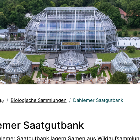
Biologische Sammlungen
Dahlemer Saatgutbank
te
emer Saatgutbank
hlemer Saatgutbank lagern Samen aus Wildaufsammlun