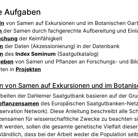
e Aufgaben
ln
von Samen auf Exkursionen und im Botanischen Gar
n
der Samen durch fachgerechte Aufbereitung und Ein
uchung
der Keimfähigkeit
en
der Daten (Akzessionierung) in der Datenbank
en
des
Index Seminum
(Saatgutkatalog)
geben
von Samen und Pflanzen an Forschungs- und Bi
iten in
Projekten
 von Samen auf Exkursionen und im Botanisc
rbeiten der Dahlemer Saatgutbank basieren auf der Gr
pflanzensamen
des Europäischen Saatgutbanken-Net
ervation Network). Diese Anleitung beschreibt alle Sc
zensamen für wissenschaftliche Zwecke zu beachten si
 werden, sollen die gesamte genetische Vielfalt dieser 
ständlich, dass bei der Arbeit weder die Population se