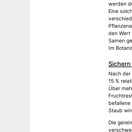
werden d
Eine solc
verschied
Pflanzena
den Wert 
Samen g
Im Botani
Sichern
Nach der 
15 % rela
Über mehr
Fruchtres
befallene
Staub wir
Die gerei
verschwei