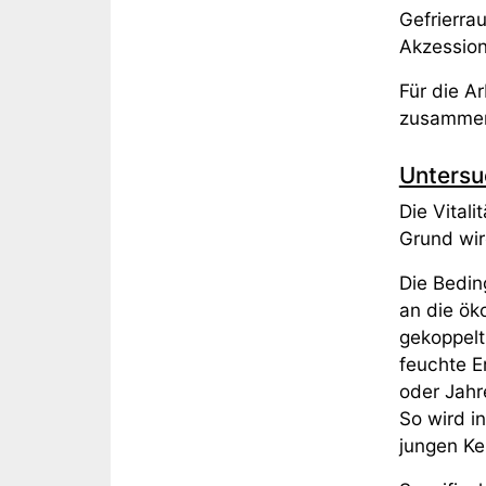
Gefrierra
Akzessio
Für die 
zusammeng
Untersu
Die Vital
Grund wir
Die Bedin
an die ök
gekoppelt
feuchte E
oder Jahr
So wird i
jungen Kei