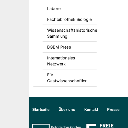
Labore
Fachbibliothek Biologie
Wissenschaftshistorische
Sammlung
BGBM Press
Internationales
Netzwerk
Für
Gastwissenschaftler
Sekundärmenu DE
Startseite
Über uns
Kontakt
Presse
Bo Berlin Logo Weiß