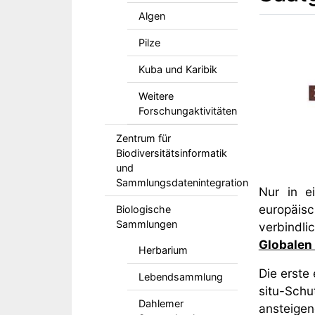
Algen
Body
Pilze
Kuba und Karibik
Weitere
Forschungaktivitäten
Zentrum für
Biodiversitätsinformatik
und
Sammlungsdatenintegration
Nur in e
europäisc
Biologische
Sammlungen
verbindl
Globalen
Herbarium
Die erste
Lebendsammlung
situ-Sch
Dahlemer
ansteige