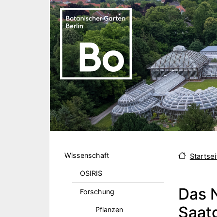
Direkt zum Inhalt
Hauptmenu DE
Wissenschaft
Startsei
OSIRIS
Das 
Forschung
Saat
Pflanzen