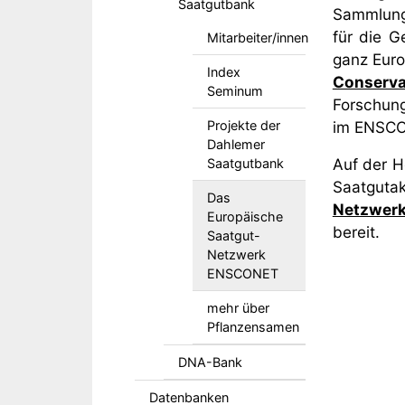
Saatgutbank
Sammlungs
für die G
Mitarbeiter/innen
ganz Euro
Index
Conserv
Seminum
Forschung
im ENSCO
Projekte der
Dahlemer
Auf der 
Saatgutbank
Saatgutak
Das
Netzwer
Europäische
bereit.
Saatgut-
Netzwerk
ENSCONET
mehr über
Pflanzensamen
DNA-Bank
Datenbanken