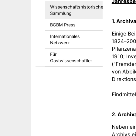
Jahresbe
Wissenschaftshistorische
Sammlung
1. Archiv
BGBM Press
Einige Be
Internationales
1824–2005
Netzwerk
Pflanzena
Für
1910; Inv
Gastwissenschaftler
("Fremden
von Abbil
Direktion
Findmitte
2. Archiv
Neben ein
Archivs e