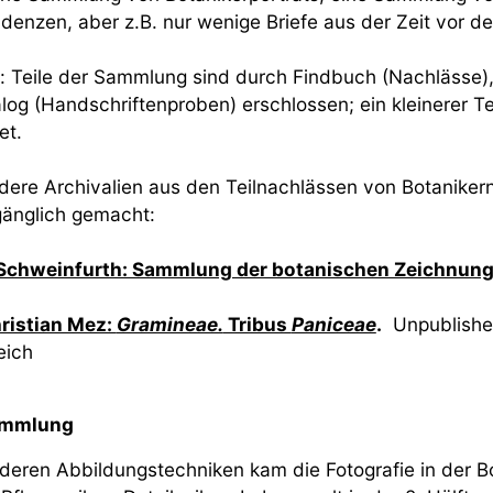
denzen, aber z.B. nur wenige Briefe aus der Zeit vor de
l: Teile der Sammlung sind durch Findbuch (Nachlässe
alog (Handschriftenproben) erschlossen; ein kleinerer Te
et.
ere Archivalien aus den Teilnachlässen von Botanikern
gänglich gemacht:
Schweinfurth: Sammlung der botanischen Zeichnun
hristian Mez:
Gramineae.
Tribus
Paniceae
.
Unpublished 
eich
ammlung
eren Abbildungstechniken kam die Fotografie in der Bo