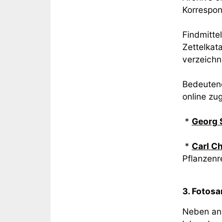
Korrespon
Findmitte
Zettelkat
verzeichn
Bedeutend
online zu
*
Georg 
*
Carl C
Pflanzenr
3. Fotos
Neben and