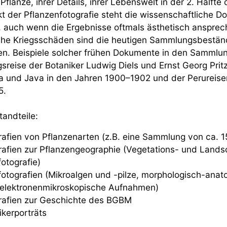
flanze, ihrer Details, ihrer Lebenswelt in der 2. Hälft
kt der Pflanzenfotografie steht die wissenschaftliche D
 auch wenn die Ergebnisse oftmals ästhetisch ansprech
he Kriegsschäden sind die heutigen Sammlungsbestände
n. Beispiele solcher frühen Dokumente in den Sammlun
sreise der Botaniker Ludwig Diels und Ernst Georg Prit
 und Java in den Jahren 1900–1902 und der Perureise
5.
andteile:
rafien von Pflanzenarten (z.B. eine Sammlung von ca. 1
rafien zur Pflanzengeographie (Vegetations- und Landsc
otografie)
fotografien (Mikroalgen und -pilze, morphologisch-anat
relektronenmikroskopische Aufnahmen)
rafien zur Geschichte des BGBM
ikerporträts