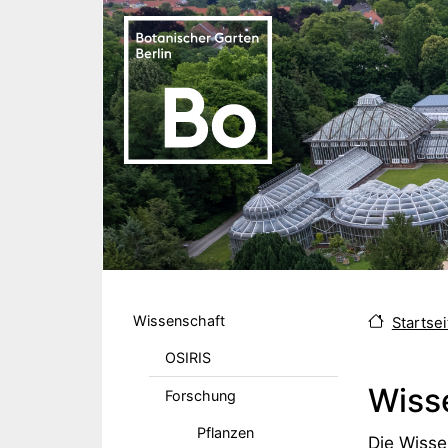
Direkt zum Inhalt
Hauptmenu DE
Wissenschaft
Startsei
OSIRIS
Wiss
Forschung
Pflanzen
Body
Die Wisse