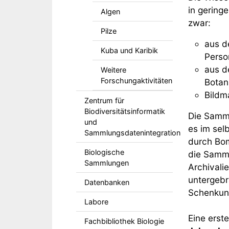
in geringe
Algen
zwar:
Pilze
aus d
Kuba und Karibik
Perso
aus d
Weitere
Forschungaktivitäten
Botan
Bildm
Zentrum für
Biodiversitätsinformatik
Die Samml
und
es im sel
Sammlungsdatenintegration
durch Bom
Biologische
die Samml
Sammlungen
Archivali
untergebr
Datenbanken
Schenkung
Labore
Eine erst
Fachbibliothek Biologie