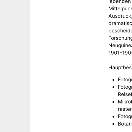
lebenden P
Mittelpun
Ausdruck,
dramatisc
bescheide
Forschung
Neuguinea
1901–190
Hauptbest
Fotog
Fotog
Reisef
Mikro
raste
Fotog
Botan