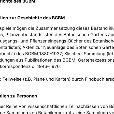
richte des BGBM
.
alien zur Geschichte des BGBM
ispiele mögen die Zusammensetzung dieses Bestand ill
; Pflanzenbestandslisten des Botanischen Gartens a
usgangs- und Pflanzeneingangs-Bücher des Botanisch
entarlisten; Akten zur Neuanlage des Botanischen Ga
buch") des BGBM 1880–1937; Klischee-Sammlung (letztes
dungen aus Publikationen des BGBM; Gartenakzession
skorrespondenz c. 1943–1976.
l: Teilweise (z.B. Pläne und Karten) durch Findbuch ers
alien zu Personen
er Reihe von wissenschaftlichen Teilnachlässen von Bot
ine Sammlung von Botanikerporträts, eine Sammlung v