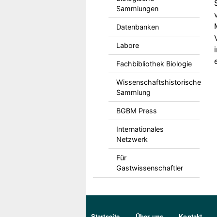
Sammlungen
Datenbanken
Labore
Fachbibliothek Biologie
Wissenschaftshistorische
Sammlung
BGBM Press
Internationales
Netzwerk
Für
Gastwissenschaftler
Sekundärmenu DE
Startseite
Über uns
Kontakt