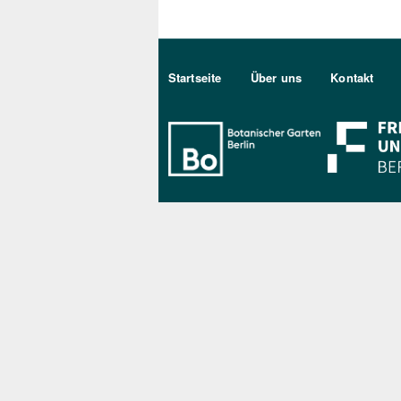
Sekundärmenu DE
Startseite
Über uns
Kontakt
Bo Berlin Log