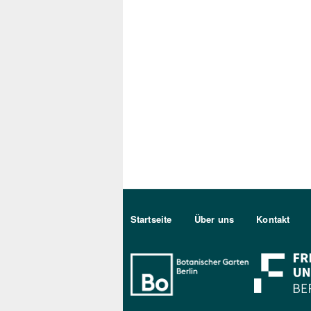
Sekundärmenu DE
Startseite
Über uns
Kontakt
Bo Berlin Log