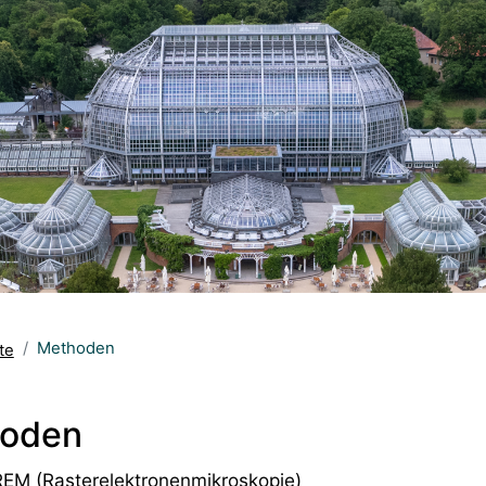
Methoden
te
oden
REM (Rasterelektronenmikroskopie)