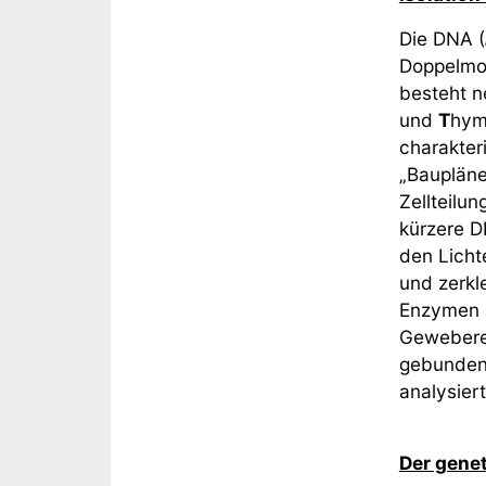
Die DNA (
Doppelmol
besteht 
und
T
hym
charakter
„Baupläne
Zellteilu
kürzere D
den Licht
und zerkl
Enzymen a
Geweberes
gebunden,
analysier
Der gene