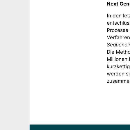
Next Gen
In den le
entschlüs
Prozesse 
Verfahren
Sequenci
Die Metho
Millionen
kurzketti
werden si
zusammeng