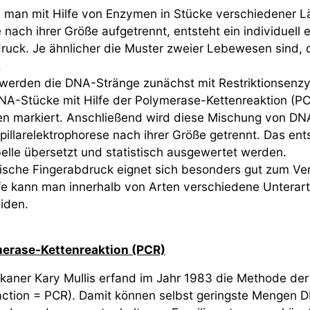
man mit Hilfe von Enzymen in Stücke verschiedener L
 nach ihrer Größe aufgetrennt, entsteht ein individuell 
ruck. Je ähnlicher die Muster zweier Lebewesen sind, d
.
werden die DNA-Stränge zunächst mit Restriktionsenzym
DNA-Stücke mit Hilfe der Polymerase-Kettenreaktion (PCR
en markiert. Anschließend wird diese Mischung von DNA
apillarelektrophorese nach ihrer Größe getrennt. Das en
elle übersetzt und statistisch ausgewertet werden.
ische Fingerabdruck eignet sich besonders gut zum Ve
lfe kann man innerhalb von Arten verschiedene Unterar
iden.
merase-Kettenreaktion (PCR)
kaner Kary Mullis erfand im Jahr 1983 die Methode der
ction = PCR). Damit können selbst geringste Mengen D