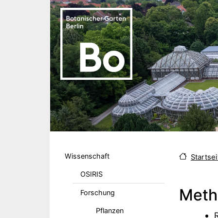
Direkt zum Inhalt
Hauptmenu DE
Wissenschaft
Startsei
OSIRIS
Meth
Forschung
Pflanzen
Body