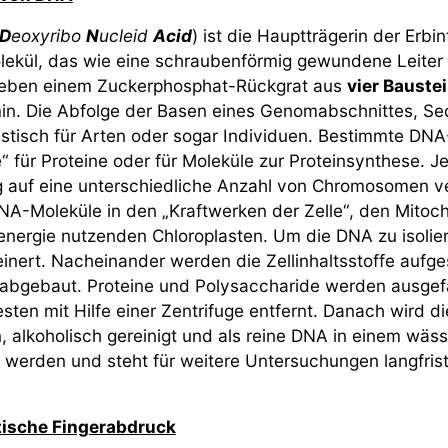
D
eoxyribo
N
ucleid
A
cid
) ist die Hauptträgerin der Erbi
ekül, das wie eine schraubenförmig gewundene Leiter 
neben einem Zuckerphosphat-Rückgrat aus
vier Bauste
in. Die Abfolge der Basen eines Genomabschnittes, Seq
istisch für Arten oder sogar Individuen. Bestimmte DNA
“ für Proteine oder für Moleküle zur Proteinsynthese. J
ng auf eine unterschiedliche Anzahl von Chromosomen ver
NA-Moleküle in den „Kraftwerken der Zelle“, den Mitoch
energie nutzenden Chloroplasten. Um die DNA zu isol
einert. Nacheinander werden die Zellinhaltsstoffe aufge
bgebaut. Proteine und Polysaccharide werden ausgefä
ten mit Hilfe einer Zentrifuge entfernt. Danach wird d
 alkoholisch gereinigt und als reine DNA in einem wässr
t werden und steht für weitere Untersuchungen langfrist
tische Fingerabdruck