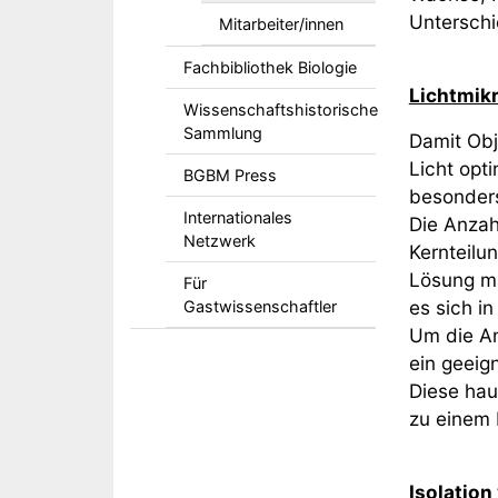
Unterschi
Mitarbeiter/innen
Fachbibliothek Biologie
Lichtmik
Wissenschaftshistorische
Sammlung
Damit Obj
Licht opt
BGBM Press
besonders
Internationales
Die Anzah
Netzwerk
Kernteilu
Lösung ma
Für
es sich in
Gastwissenschaftler
Um die An
ein geeig
Diese hau
zu einem 
Isolatio