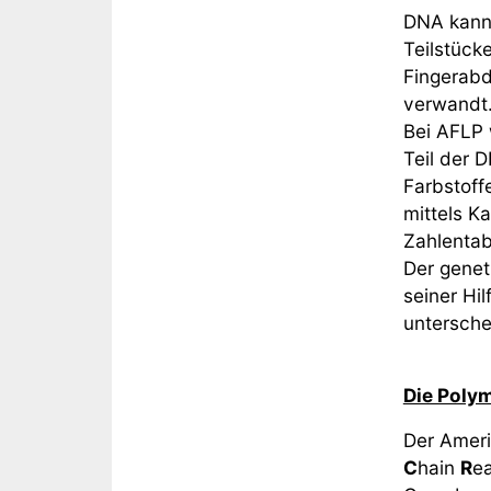
DNA kann 
Teilstücke
Fingerabd
verwandt
Bei AFLP 
Teil der 
Farbstoff
mittels K
Zahlentab
Der genet
seiner Hi
untersche
Die Poly
Der Ameri
C
hain
R
ea