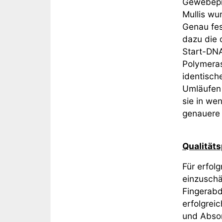
Gewebepro
Mullis wu
Genau fes
dazu die 
Start-DNA
Polymeras
identisch
Umläufen 
sie in wen
genauere 
Qualität
Für erfol
einzuschä
Fingerabd
erfolgrei
und Absor