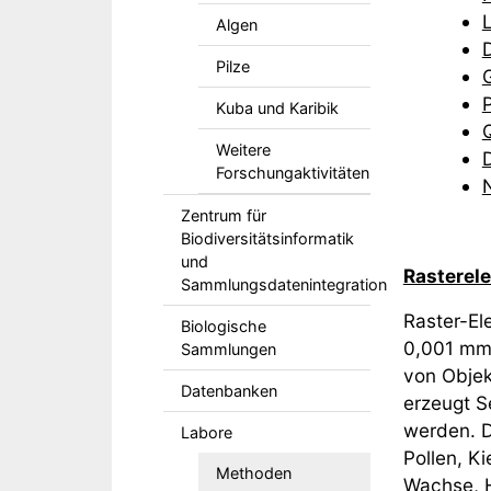
Algen
Pilze
G
Kuba und Karibik
Weitere
Forschungaktivitäten
Zentrum für
Biodiversitätsinformatik
und
Rasterel
Sammlungsdatenintegration
Raster-El
Biologische
0,001 mm 
Sammlungen
von Objek
Datenbanken
erzeugt S
werden. D
Labore
Pollen, K
Methoden
Wachse, H