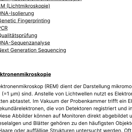
LM (Lichtmikroskopie)
DNA-Isolierung
enetic Fingerprinting
PCR
Qualitätsprüfung
DNA-Sequenzanalyse
Next Generation Sequencing
ektronenmikroskopie
ektronenmikroskop (REM) dient der Darstellung mikromorp
(=1 µm) sind. Anstelle von Lichtwellen nutzt es Elektr
ten abtastet. Im Vakuum der Probenkammer trifft ein El
ekundärelektronen, die von Detektoren registriert und 
iese Abbilder können auf Monitoren direkt abgebildet u
ieselalgen und Blätter gehören zu den häufigsten Objek
aare oder auffällige Strukturen untersucht werden. Oft