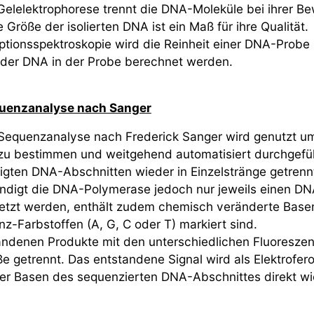
elelektrophorese trennt die DNA-Moleküle bei ihrer Be
 Größe der isolierten DNA ist ein Maß für ihre Qualität.
ptionsspektroskopie wird die Reinheit einer DNA-Probe
 der DNA in der Probe berechnet werden.
enzanalyse nach Sanger
equenzanalyse nach Frederick Sanger wird genutzt u
zu bestimmen und weitgehend automatisiert durchgefüh
ltigten DNA-Abschnitten wieder in Einzelstränge getren
ändigt die DNA-Polymerase jedoch nur jeweils einen D
etzt werden, enthält zudem chemisch veränderte Basen
nz-Farbstoffen (A, G, C oder T) markiert sind.
andenen Produkte mit den unterschiedlichen Fluoreszen
e getrennt. Das entstandene Signal wird als Elektrofero
er Basen des sequenzierten DNA-Abschnittes direkt wi