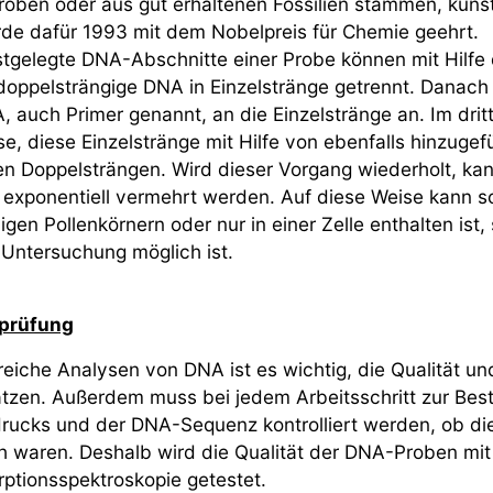
ben oder aus gut erhaltenen Fossilien stammen, künstli
rde dafür 1993 mit dem Nobelpreis für Chemie geehrt.
tgelegte DNA-Abschnitte einer Probe können mit Hilfe
doppelsträngige DNA in Einzelstränge getrennt. Danach 
, auch Primer genannt, an die Einzelstränge an. Im dritt
e, diese Einzelstränge mit Hilfe von ebenfalls hinzug
en Doppelsträngen. Wird dieser Vorgang wiederholt, k
exponentiell vermehrt werden. Auf diese Weise kann s
igen Pollenkörnern oder nur in einer Zelle enthalten ist,
Untersuchung möglich ist.
sprüfung
greiche Analysen von DNA ist es wichtig, die Qualität u
tzen. Außerdem muss bei jedem Arbeitsschritt zur Be
rucks und der DNA-Sequenz kontrolliert werden, ob di
ch waren. Deshalb wird die Qualität der DNA-Proben mit
ptionsspektroskopie getestet.