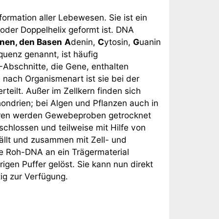
nformation aller Lebewesen. Sie ist ein
oder Doppelhelix geformt ist. DNA
inen, den Basen
A
denin,
C
ytosin,
G
uanin
uenz genannt, ist häufig
-Abschnitte, die Gene, enthalten
e nach Organismenart ist sie bei der
teilt. Außer im Zellkern finden sich
ondrien; bei Algen und Pflanzen auch in
ieren werden Gewebeproben getrocknet
schlossen und teilweise mit Hilfe von
llt und zusammen mit Zell- und
ie Roh-DNA an ein Trägermaterial
igen Puffer gelöst. Sie kann nun direkt
ig zur Verfügung.