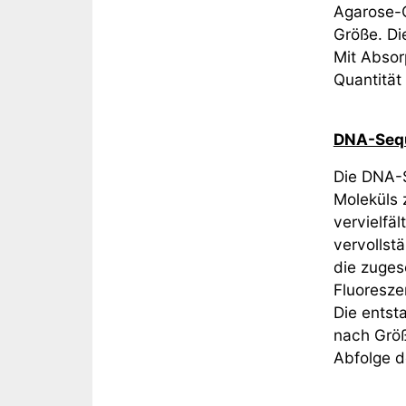
Agarose-G
Größe. Die
Mit Absor
Quantität
DNA-Sequ
Die DNA-S
Moleküls 
vervielfä
vervollst
die zuges
Fluoresze
Die entst
nach Größ
Abfolge d