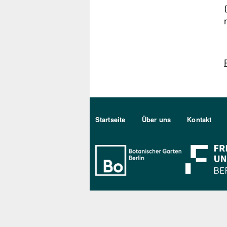
Sekundärmenu DE
Startseite
Über uns
Kontakt
Bo Berlin Log