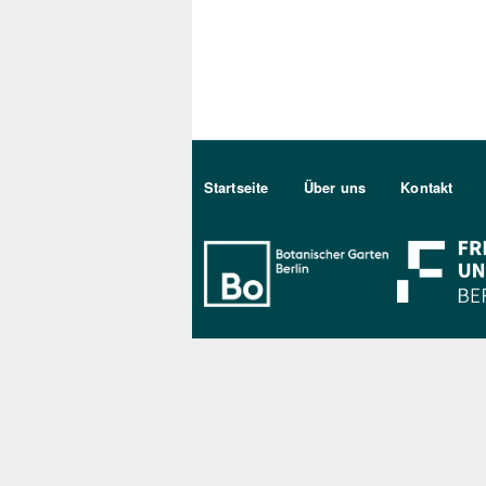
Sekundärmenu DE
Startseite
Über uns
Kontakt
Bo Berlin Log