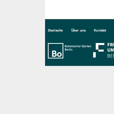
Sekundärmenu DE
Startseite
Über uns
Kontakt
Bo Berlin Log