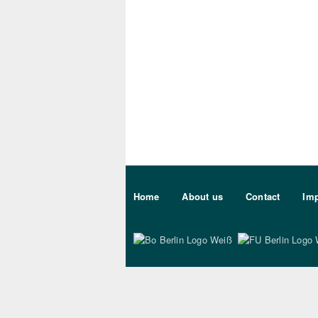
Sekundärmenu DE
Home
About us
Contact
Imp
Bo Berlin Logo Wei