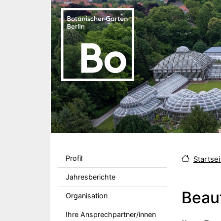
Direkt zum Inhalt
Sekundärmenu DE
Profil
Startsei
Jahresberichte
Beau
Organisation
Ihre Ansprechpartner/innen
Body