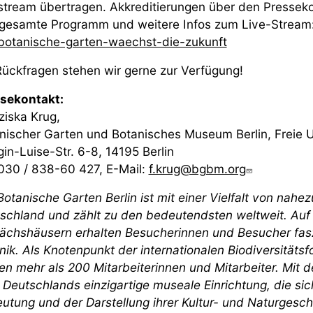
stream übertragen. Akkreditierungen über den Presseko
gesamte Programm und weitere Infos zum Live-Stream
botanische-garten-waechst-die-zukunft
Rückfragen stehen wir gerne zur Verfügung!
sekontakt:
ziska Krug,
nischer Garten und Botanisches Museum Berlin, Freie Un
gin-Luise-Str. 6-8, 14195 Berlin
 030 / 838-60 427, E-Mail:
f.krug@bgbm.org
Botanische Garten Berlin ist mit einer Vielfalt von nahe
schland und zählt zu den bedeutendsten weltweit. Auf 
chshäusern erhalten Besucherinnen und Besucher faszin
nik. Als Knotenpunkt der internationalen Biodiversitäts
en mehr als 200 Mitarbeiterinnen und Mitarbeiter. Mit
 Deutschlands einzigartige museale Einrichtung, die sich 
utung und der Darstellung ihrer Kultur- und Naturgesch