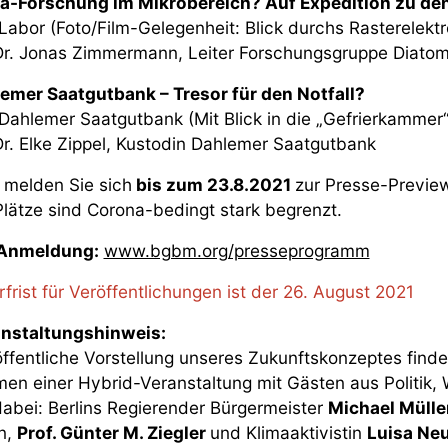
a-Forschung im Mikrobereich? Auf Expedition zu den 
 Labor (Foto/Film-Gelegenheit: Blick durchs Rasterelek
Dr. Jonas Zimmermann, Leiter Forschungsgruppe Diato
emer Saatgutbank – Tresor für den Notfall?
 Dahlemer Saatgutbank (Mit Blick in die „Gefrierkammer“
Dr. Elke Zippel, Kustodin Dahlemer Saatgutbank
e melden Sie sich
bis zum 23.8.2021
zur Presse-Previe
Plätze sind Corona-bedingt stark begrenzt.
 Anmeldung:
www.bgbm.org/presseprogramm
rfrist für Veröffentlichungen ist der 26. August 2021
nstaltungshinweis:
öffentliche Vorstellung unseres Zukunftskonzeptes find
en einer Hybrid-Veranstaltung mit Gästen aus Politik, 
dabei: Berlins Regierender Bürgermeister
Michael Mülle
in,
Prof. Günter M. Ziegler
und Klimaaktivistin
Luisa Ne