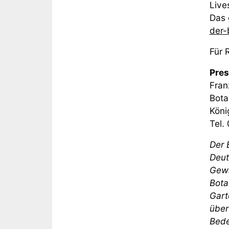
Live
Das 
der-
Für 
Pres
Fran
Bota
Köni
Tel.
Der 
Deut
Gewä
Bota
Gart
über
Bede