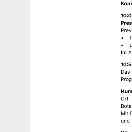
Köni
10:0
Pres
Prev
• Pr
• un
Im A
10:5
Das 
Prog
Humb
Ort:
Bota
Mit 
und 