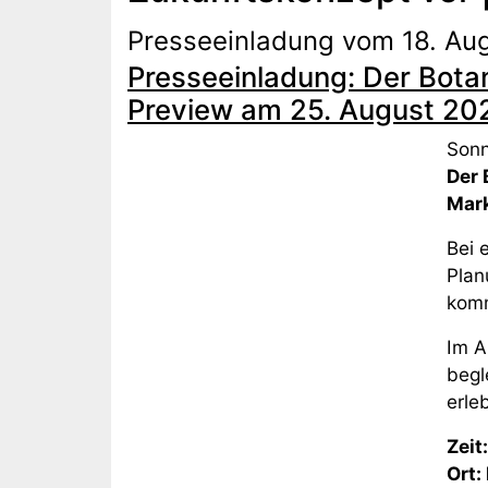
Presseeinladung vom 18. Au
Presseeinladung: Der Botan
Preview am 25. August 20
Sonn
Der 
Mark
Bei 
Plan
komm
Im A
begl
erle
Zeit
Ort: