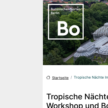
Direkt zum Inhalt
Tropische Nächte Im
Startseite
Tropische Nächte
Workshop und Bo