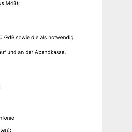
us M48);
 70 GdB sowie die als notwendig
auf und an der Abendkasse.
d
nfonie
ten):