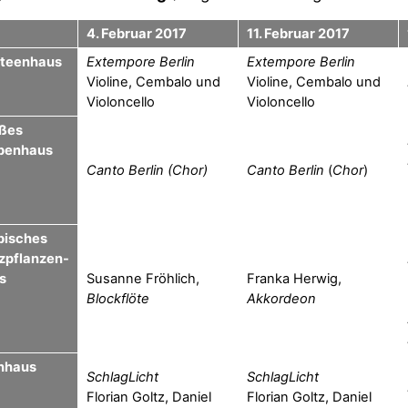
4. Februar 2017
11. Februar 2017
teenhaus
Extempore Berlin
Extempore Berlin
Violine, Cembalo und
Violine, Cembalo und
Violoncello
Violoncello
ßes
penhaus
Canto Berlin (Chor)
Canto Berlin
(
Chor
)
pisches
zpflanzen-
s
Susanne Fröhlich,
Franka Herwig,
Blockflöte
Akkordeon
nhaus
SchlagLicht
SchlagLicht
Florian Goltz, Daniel
Florian Goltz, Daniel