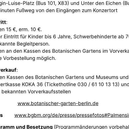
gin-Luise-Platz (Bus 101, X83) und Unter den Eichen (B
inuten Fußweg von den Eingängen zum Konzertort
itt
:
en 15 €, erm. 10 €.
er Eintritt für Kinder bis 6 Jahre, Schwerbehinderte ab
kannte Begleitperson.
en an den Kassen des Botanischen Gartens im Vorverk
e Vorbestellung möglich.
erkauf
:
en Kassen des Botanischen Gartens und Museums und
ertkasse KOKA 36 (Tickethotline 030 / 61 10 13 13) un
n bekannten Vorverkaufsstellen
:
www.botanischer-garten-berlin.de
tos
www.bgbm.org/de/presse/pressefotos#Palmensi
gramm und Besetzung
(Programmänderungen vorbehal