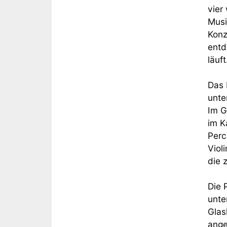
vier
Musi
Konz
entd
läuft
Das 
un
Im G
im K
Perc
Viol
die 
Die 
unte
Glas
ange