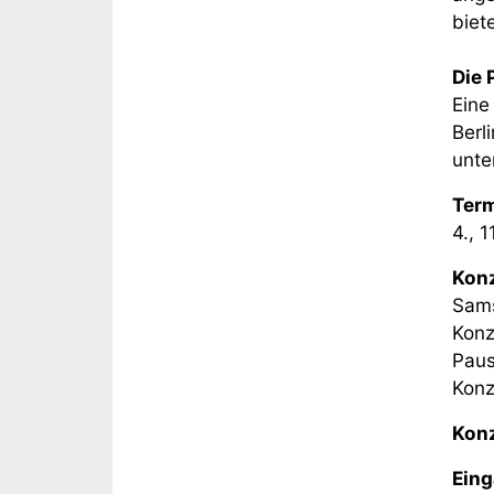
biet
Die 
Eine
Berli
unte
Ter
4., 
Konz
Sams
Konz
Paus
Konz
Konz
Ein