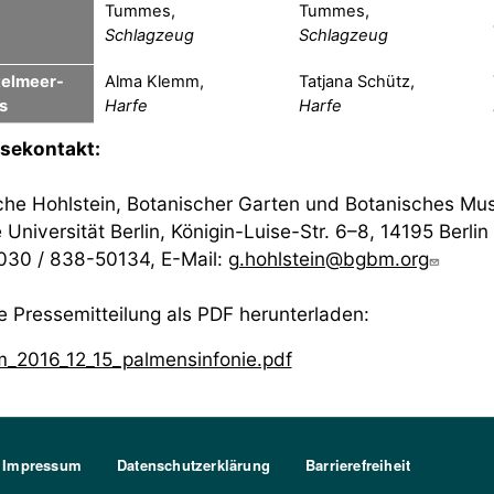
Tummes,
Tummes,
Schlagzeug
Schlagzeug
telmeer-
Alma Klemm,
Tatjana Schütz,
s
Harfe
Harfe
sekontakt:
he Hohlstein, Botanischer Garten und Botanisches Mus
e Universität Berlin, Königin-Luise-Str. 6–8, 14195 Berlin
 030 / 838-50134, E-Mail:
g.hohlstein@bgbm.org
e Pressemitteilung als PDF herunterladen:
_2016_12_15_palmensinfonie.pdf
Impressum
Datenschutzerklärung
Barrierefreiheit