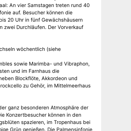
aal: An vier Samstagen treten rund 40
onie auf. Besucher können die
bis 20 Uhr in fünf Gewächshäusern
 in zwei Durchläufen. Der Vorverkauf
hseln wöchentlich (siehe
mbles sowie Marimba- und Vibraphon,
isten und im Farnhaus die
neben Blockflöte, Akkordeon und
rockcello zu Gehör, im Mittelmeerhaus
 der ganz besonderen Atmosphäre der
Die Konzertbesucher können in den
gsblüten spazieren, im Tropenhaus bei
ge Grün genießen. Die Palmensinfonie