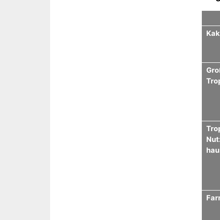
Kak
Gro
Tro
Tro
Nut
hau
Far