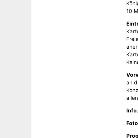
Köni
10 M
Eintr
Kart
Frei
aner
Kart
Kein
Vorv
an d
Konz
alle
Info
Fo
Pro