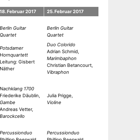
18. Februar 2017
25. Februar 2017
Berlin Guitar
Berlin Guitar
Quartet
Quartet
Duo Colorido
Potsdamer
Adrian Schmid,
Hornquartett
Marimbaphon
Leitung: Gisbert
Christian Betancourt,
Näther
Vibraphon
Nachklang 1700
Friederike Däublin,
Julia Prigge,
Gambe
Violine
Andreas Vetter,
Barockcello
Percussionduo
Percussionduo
Phillipp Beerwald
Phillipp Beerwald