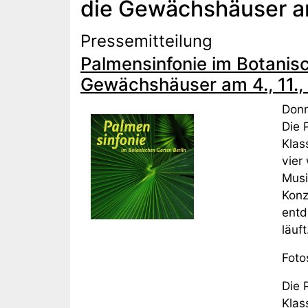
die Gewächshäuser am 
Pressemitteilung
Palmensinfonie im Botanisc
Gewächshäuser am 4., 11., 
Donn
Die 
Klas
vier
Musi
Konz
entd
läuft
Fot
Die 
Klas