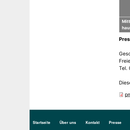
Mit
hau
Pres
Gesc
Frei
Tel.
Dies
pm
Sekundärmenu DE
Startseite
Über uns
Kontakt
Presse