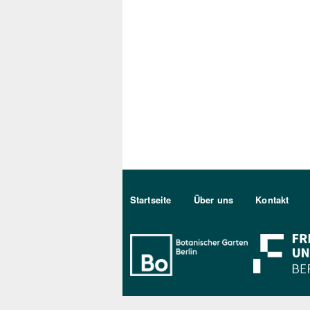
Sekundärmenu DE
Startseite
Über uns
Kontakt
Bo Berlin Log