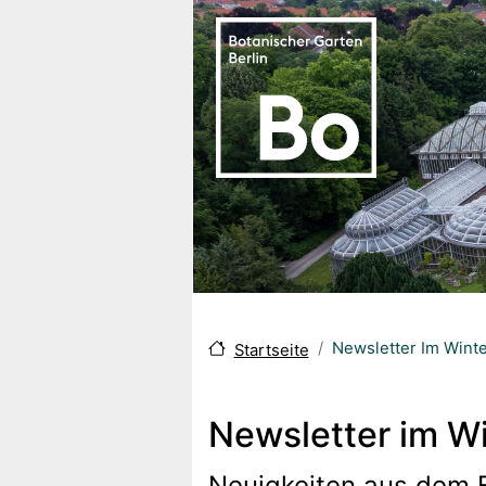
Direkt zum Inhalt
Newsletter Im Wint
Startseite
Newsletter im W
Neuigkeiten aus dem B