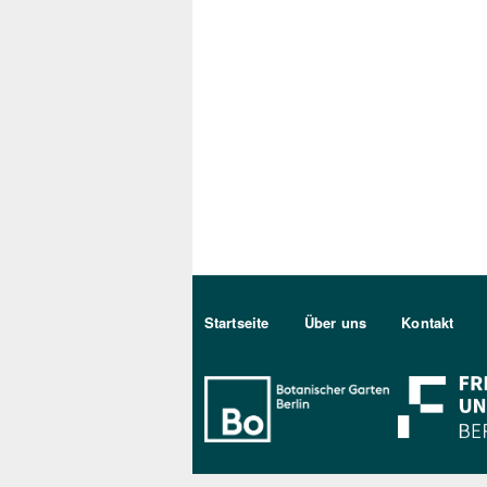
Sekundärmenu DE
Startseite
Über uns
Kontakt
Bo Berlin Log