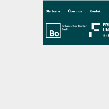
Sekundärmenu DE
Startseite
Über uns
Kontakt
Bo Berlin Log