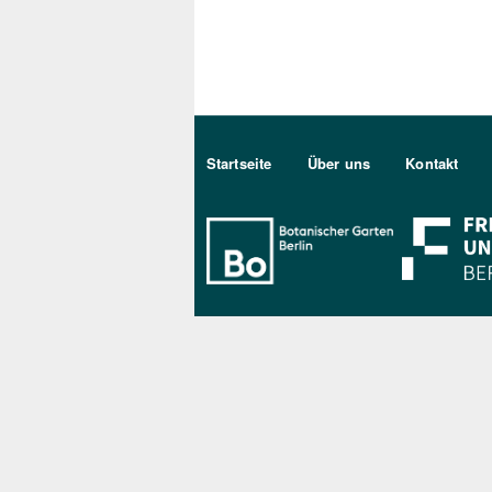
Sekundärmenu DE
Startseite
Über uns
Kontakt
Bo Berlin Log