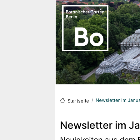
Direkt zum Inhalt
Newsletter Im Janu
Startseite
Newsletter im J
Neuigkeiten aus dem 