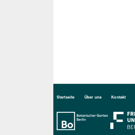
Sekundärmenu DE
Startseite
Über uns
Kontakt
Bo Berlin Log