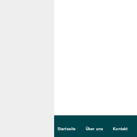
Sekundärmenu DE
Startseite
Über uns
Kontakt