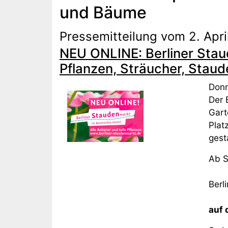
und Bäume
Pressemitteilung vom 2. Apr
NEU ONLINE: Berliner Staud
Pflanzen, Sträucher, Stau
Donn
Der 
Gart
Plat
gest
Ab S
Berl
auf 