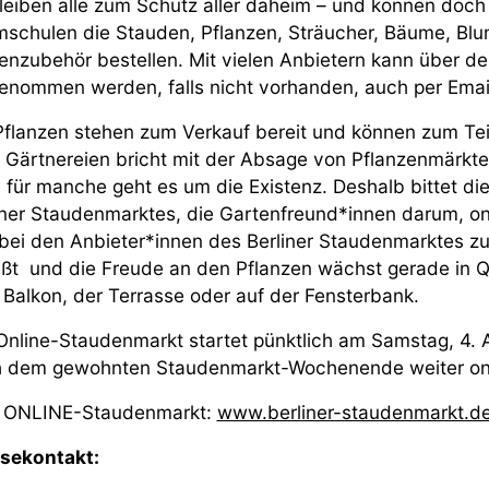
leiben alle zum Schutz aller daheim – und können doch 
schulen die Stauden, Pflanzen, Sträucher, Bäume, Bl
enzubehör bestellen. Mit vielen Anbietern kann über d
enommen werden, falls nicht vorhanden, auch per Email
Pflanzen stehen zum Verkauf bereit und können zum Te
e Gärtnereien bricht mit der Absage von Pflanzenmärkte
 für manche geht es um die Existenz. Deshalb bittet di
iner Staudenmarktes, die Gartenfreund*innen darum, on
bei den Anbieter*innen des Berliner Staudenmarktes zu b
eßt und die Freude an den Pflanzen wächst gerade in Q
Balkon, der Terrasse oder auf der Fensterbank.
Online-Staudenmarkt startet pünktlich am Samstag, 4. 
 dem gewohnten Staudenmarkt-Wochenende weiter onli
 ONLINE-Staudenmarkt:
www.berliner-staudenmarkt.d
sekontakt: