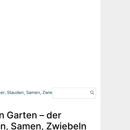
Suche
cher, Stauden, Samen, Zwiebeln und Bäume
n Garten – der
den, Samen, Zwiebeln