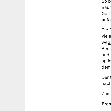
So b
Baum
Gart
aufg
Die 
viel
weg,
Berl
und 
spri
dem 
Der 
nach
Zum
Pres