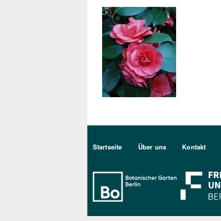
Sekundärmenu DE
Startseite
Über uns
Kontakt
Bo Berlin Log