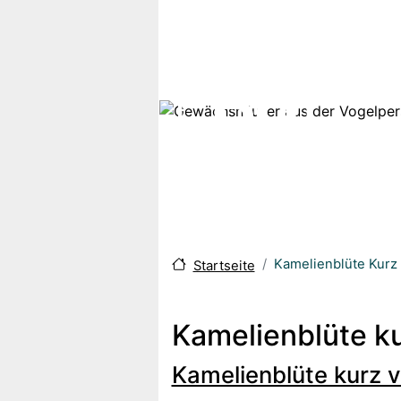
Direkt zum Inhalt
Kamelienblüte Kurz
Startseite
Kamelienblüte k
Kamelienblüte kurz 