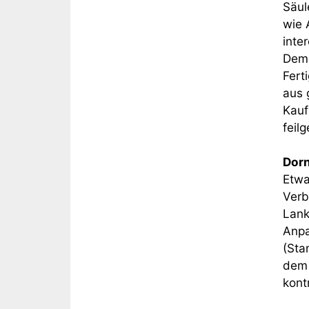
Säul
wie 
inte
Demo
Fert
aus 
Kauf
feil
Dorn
Etwa
Verb
Lank
Anpa
(Sta
dem 
kontr