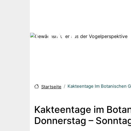
Direkt zum Inhalt
Kakteentage Im Botanischen Gar
Startseite
Kakteentage im Botani
Donnerstag – Sonnta