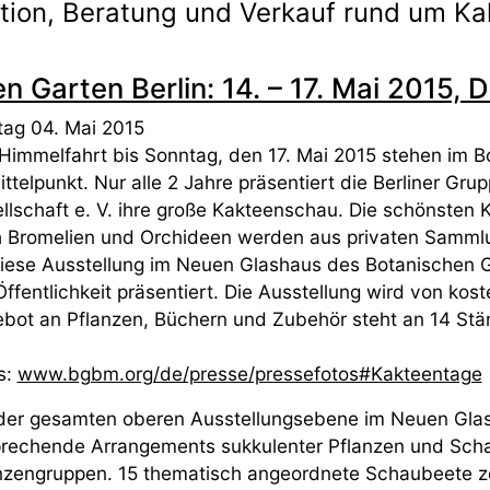
ation, Beratung und Verkauf rund um K
 Garten Berlin: 14. – 17. Mai 2015,
ag 04. Mai 2015
Himmelfahrt bis Sonntag, den 17. Mai 2015 stehen im B
ittelpunkt. Nur alle 2 Jahre präsentiert die Berliner G
llschaft e. V. ihre große Kakteenschau. Die schönsten
 Bromelien und Orchideen werden aus privaten Samm
diese Ausstellung im Neuen Glashaus des Botanischen
Öffentlichkeit präsentiert. Die Ausstellung wird von kost
bot an Pflanzen, Büchern und Zubehör steht an 14 Stä
s:
www.bgbm.org/de/presse/pressefotos#Kakteentage
der gesamten oberen Ausstellungsebene im Neuen Glas
rechende Arrangements sukkulenter Pflanzen und Scha
nzengruppen. 15 thematisch angeordnete Schaubeete ze