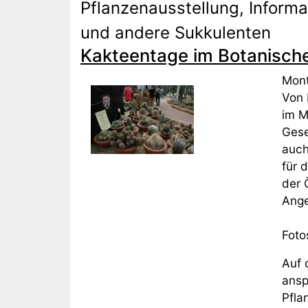
Pflanzenausstellung, Inform
und andere Sukkulenten
Kakteentage im Botanischen
Mont
Von 
im M
Gese
auch
für 
der 
Ange
Foto
Auf 
ansp
Pfla