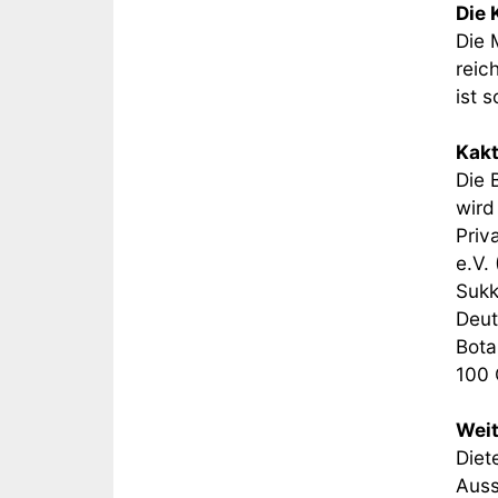
Die 
Die 
reic
ist 
Kakt
Die 
wird
Priv
e.V.
Sukk
Deut
Bota
100 
Weit
Diet
Auss