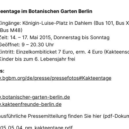
eentage im Botanischen Garten Berlin
Eingänge: Königin-Luise-Platz in Dahlem (Bus 101, Bus X
(Bus M48)
Zeit: 14. – 17. Mai 2015, Donnerstag bis Sonntag
Geöffnet: 9 – 20.30 Uhr
Eintritt: Einzelkombiticket 7 Euro, erm. 4 Euro (Kakteensc
Kinder bis zum 6. Lebensjahr frei
os:
bgbm.org/de/presse/pressefotos#Kakteentage
o:
botanischer-garten-berlin.de
kakteenfreunde-berlin.de
ausführliche Pressemitteilung finden Sie hier (pdf-Doku
015_05_04_pm_kakteentage.pdf