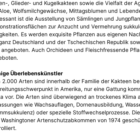
en-, Glieder- und Kugelkakteen sowie die Vielfalt der 
Aloe, Wolfsmilchgewächse, Mittagsblumen und Lebende 
ressant ist die Ausstellung von Sämlingen und Jungpfla
nstrationsflächen zur Anzucht und Vermehrung sukkule
igkeiten. Es werden exquisite Pflanzen aus eigenen Na
ganz Deutschland und der Tschechischen Republik sow
 angeboten. Auch Orchideen und Fleischfressende Pfla
geboten.
ige Überlebenskünstler
 2.000 Arten sind innerhalb der Familie der Kakteen be
reitungsschwerpunkt in Amerika, nur eine Gattung komm
a vor. Die Arten sind überwiegend an trockenes Klima
ssungen wie Wachsauflagen, Dornenausbildung, Wasse
mmsukkulenz) oder spezielle Stoffwechselprozesse. Die
Washingtoner Artenschutzabkommen von 1974 geschüt
olliert.