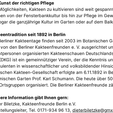
Kunst der richtigen Pflege
Möglichkeiten, Kakteen zu kultivieren sind weit gespann
hen von der Fensterbankkultur bis hin zur Pflege im Ge
sogar die ganzjährige Kultur im Garten oder auf dem Bal
eentradition seit 1892 in Berlin
Berliner Kakteentage finden seit 2003 im Botanischen Ga
 von den Berliner Kakteenfreunden e. V. ausgerichtet un
atpersonen organisierten Kakteenschauen Deutschlands
 (DKG) ist ein gemeinnütziger Verein, der die Kenntnis 
ulenten in wissenschaftlicher und volksbildender Hinsi
schen Kakteen-Gesellschaft erfolgte am 6.11.1892 in B
nischen Garten Prof. Karl Schumann. Die heute über 500
Ortsgruppen organisiert. Die Berliner Kakteenfreunde zä
ere Information gibt Ihnen gern:
er Biletzke, Kakteenfreunde Berlin e.V.
tellungsleiter, Tel. 0171-934 96 13,
dieterbiletzke@gmx