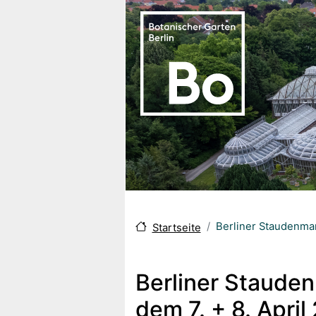
Direkt zum Inhalt
Berliner Staudenmar
Startseite
Berliner Staude
dem 7. + 8. April