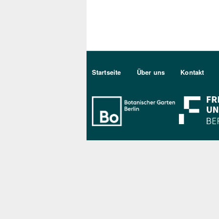
Sekundärmenu DE
Startseite
Über uns
Kontakt
Bo Berlin Log