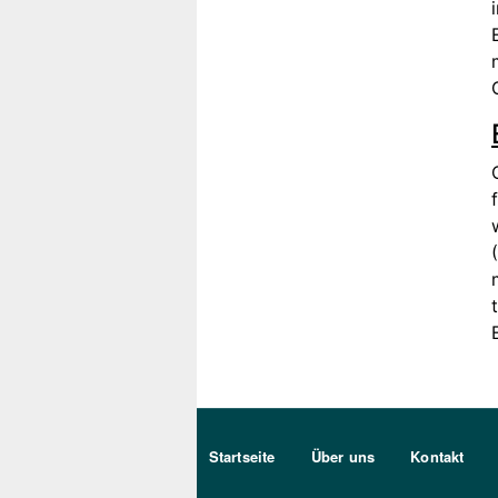
Sekundärmenu DE
Startseite
Über uns
Kontakt