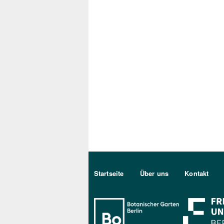
Sekundärmenu DE
Startseite
Über uns
Kontakt
Bo Berlin Log