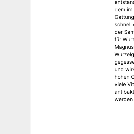
entstan
dem im 
Gattung
schnell
der Sam
für Wur
Magnus 
Wurzelg
gegesse
und wir
hohen G
viele V
antibak
werden 