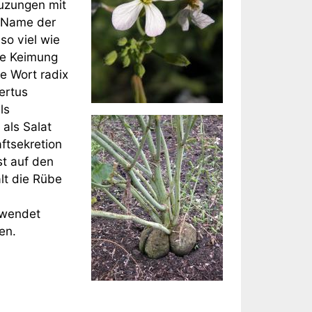
euzungen mit
r Name der
o viel wie
lle Keimung
e Wort radix
ertus
ls
als Salat
ftsekretion
st auf den
lt die Rübe
rwendet
en.