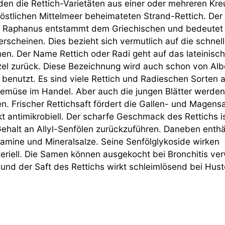
den die Rettich-Varietäten aus einer oder mehreren Kr
östlichen Mittelmeer beheimateten Strand-Rettich. De
 Raphanus entstammt dem Griechischen und bedeutet s
 erscheinen. Dies bezieht sich vermutlich auf die schne
en. Der Name Rettich oder Radi geht auf das lateinisch
zel zurück. Diese Bezeichnung wird auch schon von Alb
benutzt. Es sind viele Rettich und Radieschen Sorten a
emüse im Handel. Aber auch die jungen Blätter werden 
n. Frischer Rettichsaft fördert die Gallen- und Magensa
kt antimikrobiell. Der scharfe Geschmack des Rettichs i
ehalt an Allyl-Senfölen zurückzuführen. Daneben enthä
itamine und Mineralsalze. Seine Senfölglykoside wirken
teriell. Die Samen können ausgekocht bei Bronchitis ve
und der Saft des Rettichs wirkt schleimlösend bei Hust