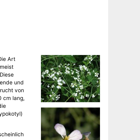
Die Art
 meist
 Diese
lende und
frucht von
0 cm lang,
die
ypokotyl)
scheinlich