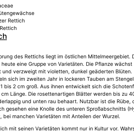
aceae
lütengewächse
ame - weitere
er Rettich
Rettich
ch
rung des Rettichs liegt im östlichen Mittelmeergebiet. 
 heute eine Gruppe von Varietäten. Die Pflanze wächst
t und verzweigt mit violetten, dunkel geäderten Blüten.
eln sich im zweiten Jahr in lockeren Tauben am Stenge
1 bis 2 cm groß. Aus ihnen entwickelt sich die Schoten
9 cm Länge. Die rosettenartigen Blätter werden bis zu 4
derlappig und unten rau behaart. Nutzbar ist die Rübe, 
ch gesehen eine Knolle des unteren Sproßabschnitts (H
t, bei manchen Varietäten mit Anteilen der Wurzel.
ich mit seinen Varietäten kommt nur in Kultur vor. Wahr