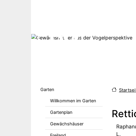
Direkt zum Inhalt
Hauptmenu DE
Garten
Startsei
Willkommen im Garten
Retti
Gartenplan
Gewächshäuser
Raphanu
L.
Freiland