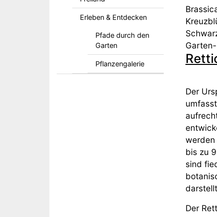
Brassic
Erleben & Entdecken
Kreuzb
Trivialn
Schwarz
Pfade durch den
Garten-
Garten
Retti
Pflanzengalerie
Der Ursp
umfasst
aufrech
entwick
werden 
bis zu 
sind fie
botanis
darstell
Der Rett