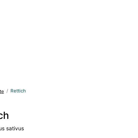
Rettich
te
ch
s sativus