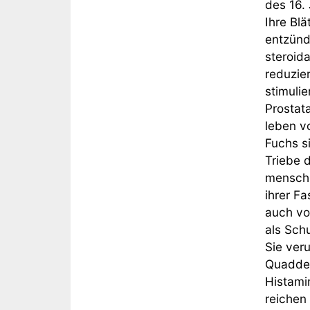
des 16.
Ihre Blä
entzünd
steroid
reduzie
stimulie
Prostat
leben v
Fuchs si
Triebe 
menschl
ihrer Fa
auch vo
als Sch
Sie ver
Quaddel
Histamin
reichen