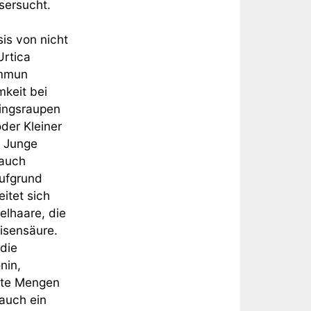
sersucht.
is von nicht
Urtica
immun
mkeit bei
lingsraupen
der Kleiner
. Junge
 auch
aufgrund
itet sich
elhaare, die
isensäure.
die
nin,
nste Mengen
 auch ein