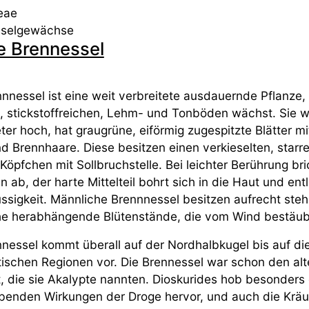
eae
sselgewächse
e Brennessel
nnessel ist eine weit verbreitete ausdauernde Pflanze, 
n, stickstoffreichen, Lehm- und Tonböden wächst. Sie w
ter hoch, hat graugrüne, eiförmig zugespitzte Blätter m
 Brennhaare. Diese besitzen einen verkieselten, starren
Köpfchen mit Sollbruchstelle. Bei leichter Berührung br
 ab, der harte Mittelteil bohrt sich in die Haut und ent
üssigkeit. Männliche Brennnessel besitzen aufrecht st
he herabhängende Blütenstände, die vom Wind bestäub
nnessel kommt überall auf der Nordhalbkugel bis auf di
tischen Regionen vor. Die Brennessel war schon den al
, die sie Akalypte nannten. Dioskurides hob besonders 
ibenden Wirkungen der Droge hervor, und auch die Krä