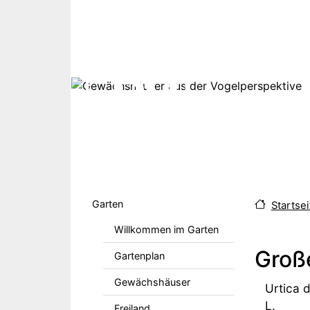
Direkt zum Inhalt
Hauptmenu DE
Garten
Startsei
Willkommen im Garten
Groß
Gartenplan
Gewächshäuser
Urtica d
L.
Freiland