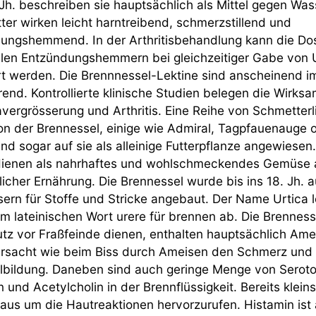
 Jh. beschreiben sie hauptsächlich als Mittel gegen Was
tter wirken leicht harntreibend, schmerzstillend und
ungshemmend. In der Arthritisbehandlung kann die Dos
alen Entzündungshemmern bei gleichzeitiger Gabe von 
rt werden. Die Brennnessel-Lektine sind anscheinend 
rend. Kontrollierte klinische Studien belegen die Wirksa
avergrösserung und Arthritis. Eine Reihe von Schmetter
on der Brennessel, einige wie Admiral, Tagpfauenauge o
nd sogar auf sie als alleinige Futterpflanze angewiesen
dienen als nahrhaftes und wohlschmeckendes Gemüse
icher Ernährung. Die Brennessel wurde bis ins 18. Jh. 
sern für Stoffe und Stricke angebaut. Der Name Urtica le
m lateinischen Wort urere für brennen ab. Die Brenness
utz vor Fraßfeinde dienen, enthalten hauptsächlich Ame
ursacht wie beim Biss durch Ameisen den Schmerz und 
bildung. Daneben sind auch geringe Menge von Seroto
 und Acetylcholin in der Brennflüssigkeit. Bereits klei
 aus um die Hautreaktionen hervorzurufen. Histamin ist