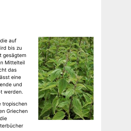
die auf
ird bis zu
it gesägtem
 Mittelteil
icht das
lässt eine
ehende und
t werden.
e tropischen
ten Griechen
die
uterbücher