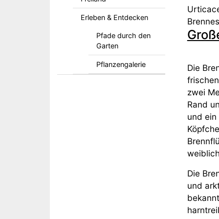
Urticac
Erleben & Entdecken
Brenne
Groß
Pfade durch den
Garten
Pflanzengalerie
Die Bren
frische
zwei Me
Rand und
und ein 
Köpfchen
Brennfl
weiblic
Die Bre
und ark
bekannt
harntre