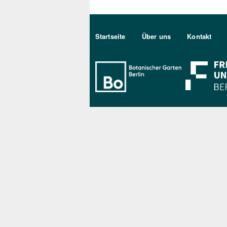
Sekundärmenu DE
Startseite
Über uns
Kontakt
Bo Berlin Log