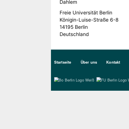
Dahlem
Freie Universität Berlin
Königin-Luise-Straße 6-8
14195
Berlin
Deutschland
Sekundärmenu DE
Startseite
Über uns
Kontakt
Bo Berlin Logo Wei