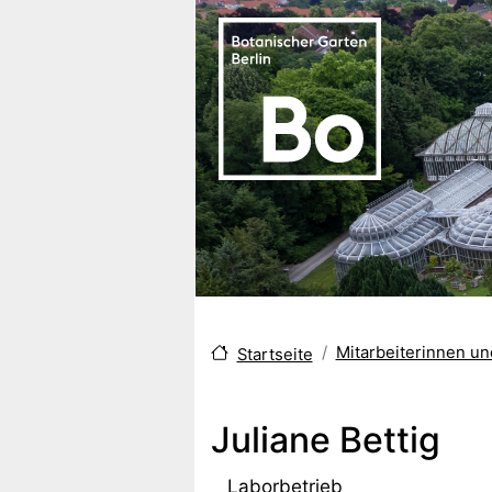
Direkt zum Inhalt
Mitarbeiterinnen u
Startseite
Juliane Bettig
Laborbetrieb