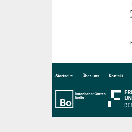
Sekundärmenu DE
Startseite
Über uns
Kontakt
Bo Berlin Log