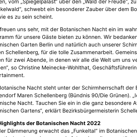
en, vom „Spiegelpalast“ über den „Wald der Freude“, zu
kelwald“, schwebt ein besonderer Zauber über dem Bota
wie es zu sein scheint.
 freuen uns sehr, mit der Botanischen Nacht ein im wa
ramm für unsere Gäste bieten zu können. Wir bedanken 
nischen Garten Berlin und natürlich auch unserer Schir
n Schellenberg, für die tolle Zusammenarbeit. Gemein
en für zwei Abende, in denen wir alle die Welt um uns 
en“, so Christine Meinecke-Wohlthat, Geschäftsführerin
rtainment.
Botanische Nacht steht unter der Schirmherrschaft der B
endorf Maren Schellenberg (Bündnis 90/Die Grünen). „I
nische Nacht. Tauchen Sie ein in die ganz besondere A
nischen Gartens“, erklärt Bezirksbürgermeisterin Schell
Highlights der Botanischen Nacht 2022
der Dämmerung erwacht das „Funkeltal“ im Botanischen 