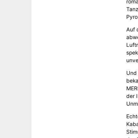
roma
Tanz
Pyro
Auf 
abwe
Luft
spek
unve
Und 
beka
MERL
der 
Unmö
Echt
Kaba
Stim