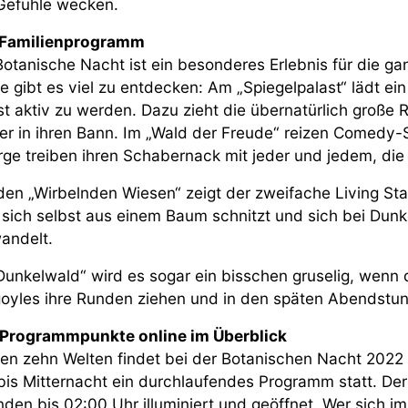
Gefühle wecken.
 Familienprogramm
Botanische Nacht ist ein besonderes Erlebnis für die gan
e gibt es viel zu entdecken: Am „Spiegelpalast“ lädt ei
st aktiv zu werden. Dazu zieht die übernatürlich große
er in ihren Bann. Im „Wald der Freude“ reizen Comedy
ge treiben ihren Schabernack mit jeder und jedem, die
den „Wirbelnden Wiesen“ zeigt der zweifache Living 
sich selbst aus einem Baum schnitzt und sich bei Dunk
andelt.
Dunkelwald“ wird es sogar ein bisschen gruselig, wenn 
oyles ihre Runden ziehen und in den späten Abendstun
 Programmpunkte online im Überblick
llen zehn Welten findet bei der Botanischen Nacht 2022
bis Mitternacht ein durchlaufendes Programm statt. Der
den bis 02:00 Uhr illuminiert und geöffnet. Wer sich i