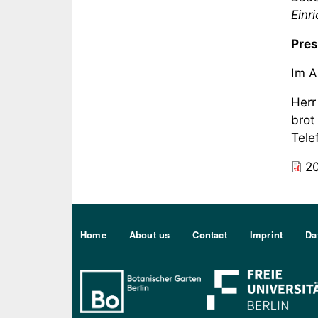
Einri
Pres
Im A
Herr
brot
Tele
2
Sekundärmenu DE
Home
About us
Contact
Imprint
Da
Bo Berlin Logo Weiß