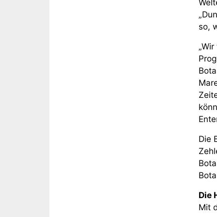
Welt
„Dun
so, 
„Wir
Prog
Bota
Mare
Zeit
könn
Ente
Die 
Zehl
Bota
Bota
Die 
Mit 