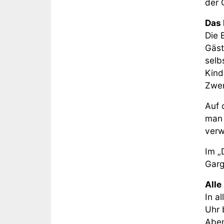
der 
Das
Die 
Gäst
selb
Kind
Zwer
Auf 
man 
verw
Im „
Garg
Alle
In a
Uhr 
Aben