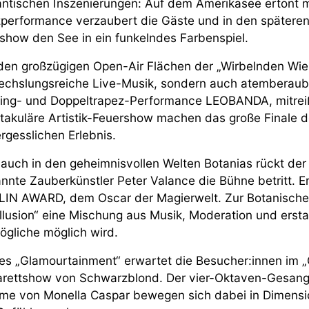
ntischen Inszenierungen: Auf dem Amerikasee ertönt 
performance verzaubert die Gäste und in den späteren 
show den See in ein funkelndes Farbenspiel.
den großzügigen Open-Air Flächen der „Wirbelnden Wies
chslungsreiche Live-Musik, sondern auch atemberaube
ring- und Doppeltrapez-Performance LEOBANDA, mitre
takuläre Artistik-Feuershow machen das große Finale 
rgesslichen Erlebnis.
auch in den geheimnisvollen Welten Botanias rückt der 
nnte Zauberkünstler Peter Valance die Bühne betritt. Er 
IN AWARD, dem Oscar der Magierwelt. Zur Botanischen 
Illusion“ eine Mischung aus Musik, Moderation und ersta
gliche möglich wird.
es „Glamourtainment“ erwartet die Besucher:innen im „Q
rettshow von Schwarzblond. Der vier-Oktaven-Gesang v
me von Monella Caspar bewegen sich dabei in Dimensi