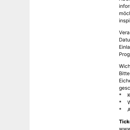
info
möch
inspi
Vera
Datu
Einl
Prog
Wich
Bitt
Eich
gesc
* Kö
* Wi
* Al
Tick
www.