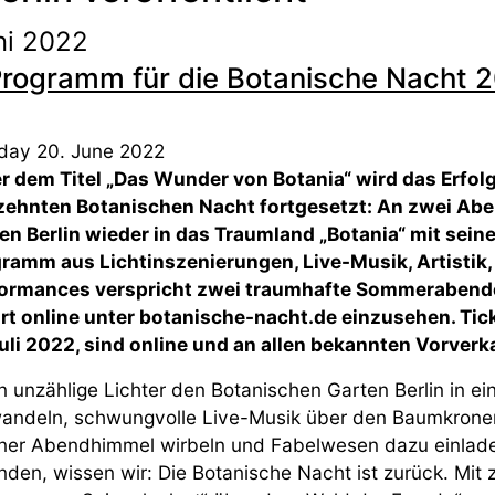
ni 2022
Programm für die Botanische Nacht 
ay 20. June 2022
r dem Titel „Das Wunder von Botania“ wird das Erfol
zehnten Botanischen Nacht fortgesetzt: An zwei Abe
en Berlin wieder in das Traumland „Botania“ mit sei
ramm aus Lichtinszenierungen, Live-Musik, Artistik
ormances verspricht zwei traumhafte Sommerabende f
rt online unter botanische-nacht.de einzusehen. Tick
Juli 2022, sind online und an allen bekannten Vorverka
 unzählige Lichter den Botanischen Garten Berlin in ei
andeln, schwungvolle Live-Musik über den Baumkronen e
iner Abendhimmel wirbeln und Fabelwesen dazu einlade
nden, wissen wir: Die Botanische Nacht ist zurück. Mi