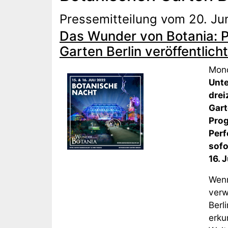
Pressemitteilung vom 20. Ju
Das Wunder von Botania: 
Garten Berlin veröffentlicht
Mond
Unte
drei
Gart
Prog
Perf
sofo
16. 
Wenn
verw
Berl
erku