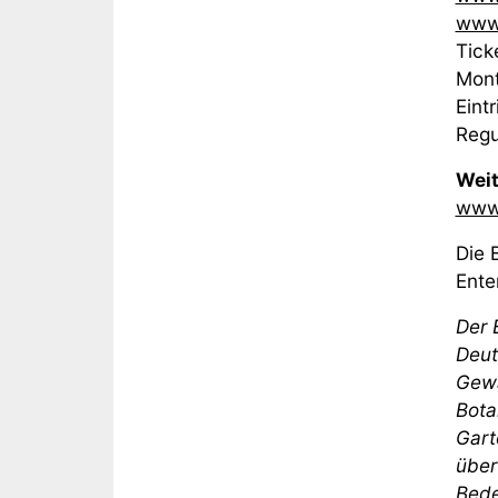
www.
Tick
Mont
Eintr
Regu
Weit
www.
Die 
Ente
Der 
Deut
Gewä
Bota
Gart
über
Bede