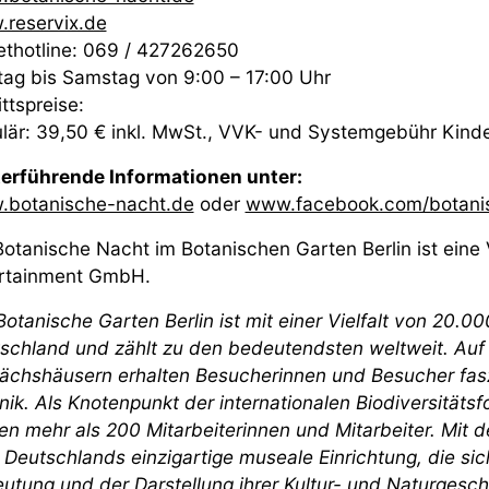
reservix.de
ethotline: 069 / 427262650
ag bis Samstag von 9:00 – 17:00 Uhr
ittspreise:
lär: 39,50 € inkl. MwSt., VVK- und Systemgebühr Kinder b
erführende Informationen unter:
botanische-nacht.de
oder
www.facebook.com/botani
Botanische Nacht im Botanischen Garten Berlin ist eine
rtainment GmbH.
Botanische Garten Berlin ist mit einer Vielfalt von 20.0
schland und zählt zu den bedeutendsten weltweit. Auf 
chshäusern erhalten Besucherinnen und Besucher faszin
nik. Als Knotenpunkt der internationalen Biodiversitäts
en mehr als 200 Mitarbeiterinnen und Mitarbeiter. Mit
 Deutschlands einzigartige museale Einrichtung, die sich 
utung und der Darstellung ihrer Kultur- und Naturgesch