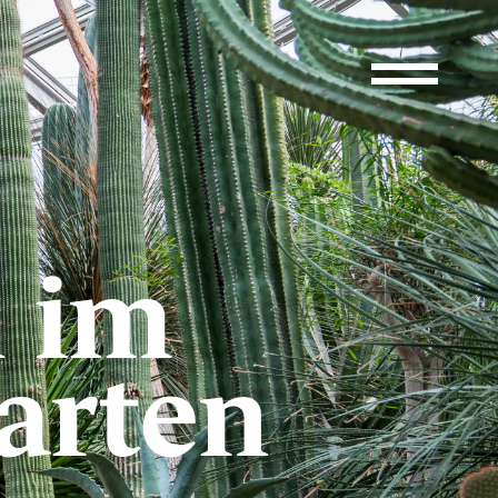
 im
arten