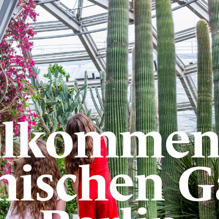
llkommen
nischen G