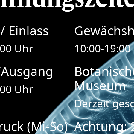
/ Einlass
Gewächsh
:00 Uhr
10:00-19:00
/Ausgang
Botanisch
Museum
:00 Uhr
Derzeit ges
ruck (Mi-So)
Achtung: 