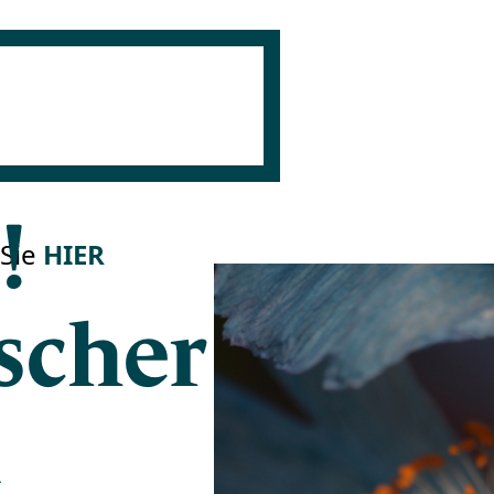
!
 Sie
HIER
scher
n