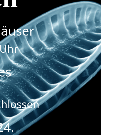
äuser
 Uhr
es
chlossen
24.