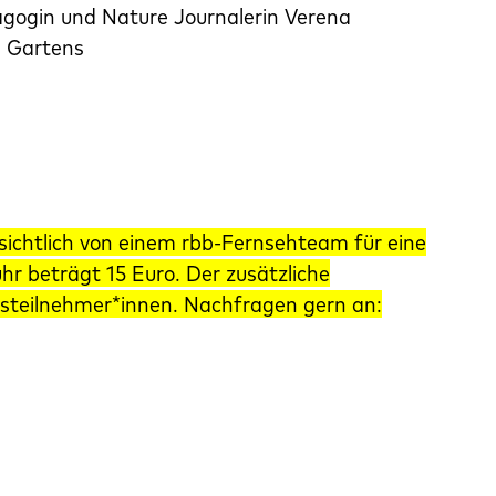
agogin und Nature Journalerin Verena
n Gartens
ssichtlich von einem rbb-Fernsehteam für eine
r beträgt 15 Euro. Der zusätzliche
Kursteilnehmer*innen. Nachfragen gern an: